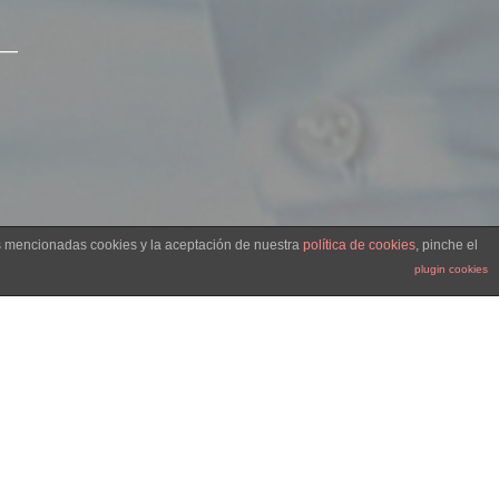
__
as mencionadas cookies y la aceptación de nuestra
política de cookies
, pinche el
plugin cookies
n the press
ca su sitio en el panorama cultural de