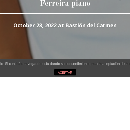
Ferreira piano
________________________________________________________
October 28, 2022 at Bastión del Carmen
3
uario. Si continúa navegando está dando su consentimiento para la aceptación de l
ACEPTAR
I
El género de la zarzuela bus
rano
Uruguay