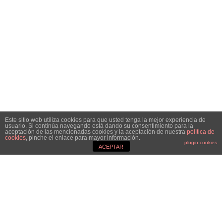
Este sitio web utiliza cookies para que usted tenga la mejor experiencia de
usuario. Si continúa navegando está dando su consentimiento para la
aceptación de las mencionadas cookies y la aceptación de nuestra
política de
cookies
, pinche el enlace para mayor información.
plugin cookies
ACEPTAR
3