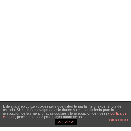
Este sitio web utiliza cookies para que usted tenga la mejor experiencia de
usuario. Si continúa navegando está dando su consentimiento para la
aceptación de las mencionadas cookies y la aceptación de nuestra
política de
cookies
, pinche el enlace para mayor información.
plugin cookies
3
ACEPTAR